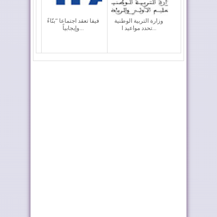
وزارة التربية الوطنية
فيفا تعقد اجتماعا “بنّاءً
تحدد مواعيد ا...
وإيجابياً...
أربعة أولويات تؤطر
إعادة القاصرين غير
مشروع قانون الما...
المرفوقين خيار ث...
موجة الحر تستمر في
رايان إير تعزز الربط
المغرب
الجوي للمغرب م...