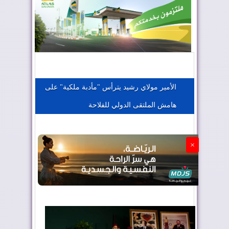
المغرب يعزز موقعه في صناعة الطيران
المغرب يجذب كبار المستثمرين
الأمير مولاي رشيد يترأس "مأدبة ملكية" على
هامش الملتقى الدولي للفلاحة
الجزائر تستسلم لفرنسا
×