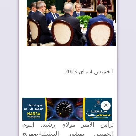
الخميس 4 ماي 2023
✕
ترأس الأمير مولاي رشيد، اليوم
الخميس بمشور الستينية-صهريج