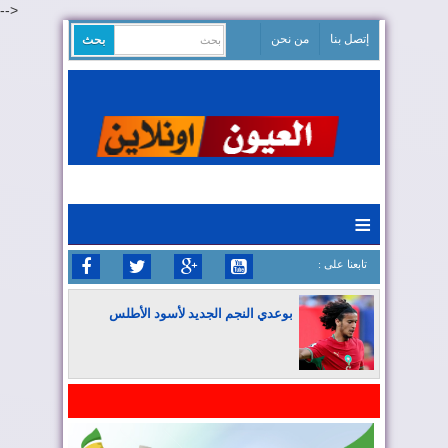
-->
إتصل بنا
من نحن
≡
: تابعنا على
بوعدي النجم الجديد لأسود الأطلس
المغرب يواصل كتابة التاريخ في المونديال