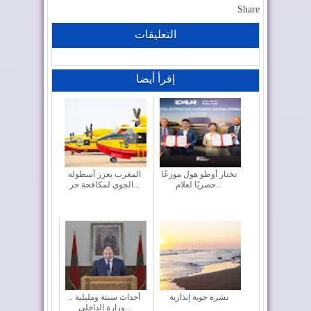
Share
التعليقات
إقرأ أيضا
تختار أوطو هول موزعًا
المغرب يعزز أسطوله
حصريًا لعلام...
الجوي لمكافحة حر...
نشرة جوية إنذارية
أحداث سبتة ومليلية ..
وزارة الداخلي...