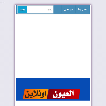
-->
إتصل بنا
من نحن