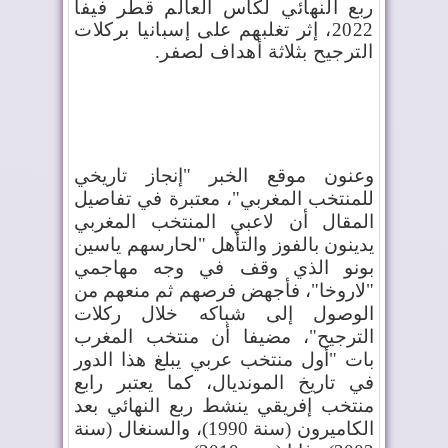
ربع النهائي لكأس العالم قطر فيفا
2022، إثر تغلبهم على إسبانيا بركلات
الترجيح بثلاثة أهداف لصفر.
وعنون موقع الخبر "إنجاز تاريخي
للمنتخب المغربي"، معتبرة في تفاصيل
المقال أن لاعبي المنتخب المغربي
يدينون بالفوز والتأهل "لحارسهم ياسين
بونو الذي وقف في وجه مهاجمي
"لاروخا"، فأجهض فرصهم ثم منعهم من
الوصول إلى شباكه خلال ركلات
الترجيح"، مضيفا أن منتخب المغرب
بات "أول منتخب عربي يبلغ هذا الدور
في تاريخ المونديال، كما يعتبر رابع
منتخب إفريقي ينشط ربع النهائي بعد
الكاميرون (سنة 1990)، والسنغال (سنة