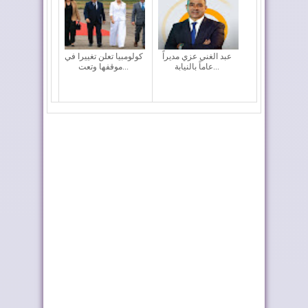
عبد الغني عزي مديراً
كولومبيا تعلن تغييرا في
عاماً بالنيابة...
موقفها وتعت...
نارسا تعلن اعتماد نموذج
وزارة إعداد التراب
موحد جديد ...
الوطني تطلق قافل...
ماكرون يجدد دعم
المغرب والشيلي