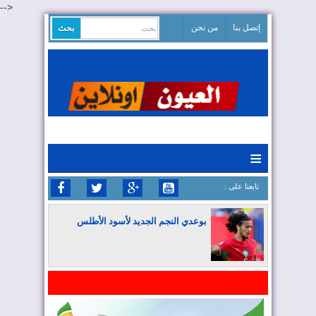
-->
إتصل بنا
من نحن
≡
: تابعنا على
بوعدي النجم الجديد لأسود الأطلس
المغرب يواصل كتابة التاريخ في المونديال