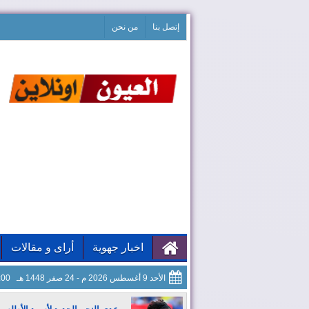
إتصل بنا
من نحن
اخبار جهوية
أراى و مقالات
الأحد 9 أغسطس 2026 م - 24 صفر 1448 هـ
06:01