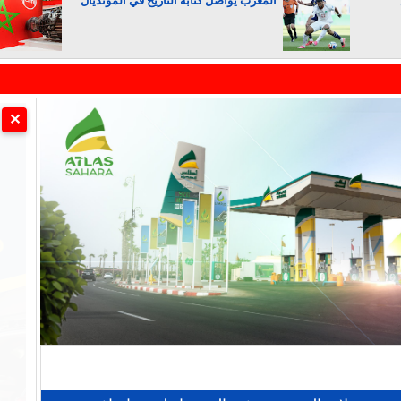
المغرب يواصل كتابة التاريخ في المونديال
الجزائر تستسلم لفرنسا
✕