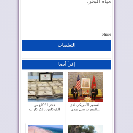
مياه البحر.
.
Share
التعليقات
إقرأ أيضا
السفير الأمريكي لدى
حجز 61 كلغ من
المغرب يحل بمدي...
الكوكايين بالكركارات