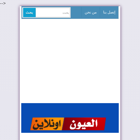
-->
إتصل بنا
من نحن