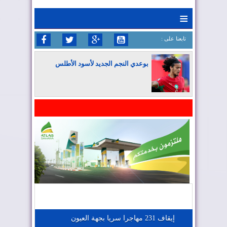
≡
: تابعنا على
بوعدي النجم الجديد لأسود الأطلس
المغرب يواصل كتابة التاريخ في المونديال
المغرب يعزز موقعه في صناعة الطيران
المغرب يجذب كبار المستثمرين
إيقاف 231 مهاجرا سريا بجهة العيون