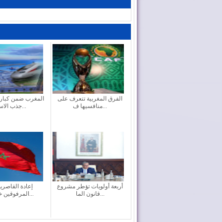
الفرق المغربية تتعرف على
المغرب ضمن كبار 
منافسيها ف...
جذب الاست...
أربعة أولويات تؤطر مشروع
إعادة القاصري
قانون الما...
المرفوقين خيار ث...