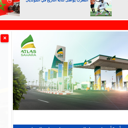
المغرب يواصل كتابة التاريخ في المونديال
الجزائر تستسلم لفرنسا
✕