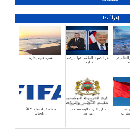
إقرأ أيضا
العالم في
بلاغ الديوان الملكي حول برقية
نشرة جوية إنذارية
ترامب
ن غير
وزارة التربية الوطنية تحدد
فيفا تعقد اجتماعا “بنّاءً
مواعيد ا...
وإيجابياً...