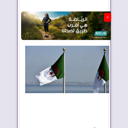
الجزائر تستسلم لفرنسا
×