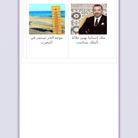
ملك إسبانيا يهنئ جلالة
موجة الحر تستمر في
الملك بمناسب...
المغرب
تختار أوطو هول موزعًا
المغرب يعزز أسطوله
حصريًا لعلام...
الجوي لمكافحة حر...