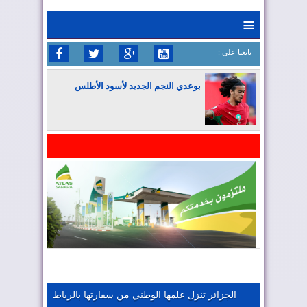
≡
: تابعنا على
بوعدي النجم الجديد لأسود الأطلس
المغرب يواصل كتابة التاريخ في المونديال
المغرب يعزز موقعه في صناعة الطيران
المغرب يجذب كبار المستثمرين
الجزائر تنزل علمها الوطني من سفارتها بالرباط