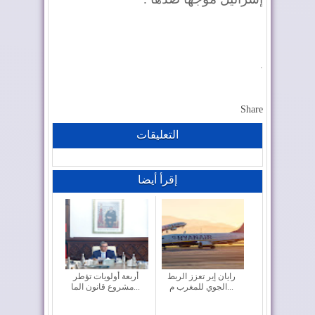
.
Share
التعليقات
إقرأ أيضا
رايان إير تعزز الربط
أربعة أولويات تؤطر
الجوي للمغرب م...
مشروع قانون الما...