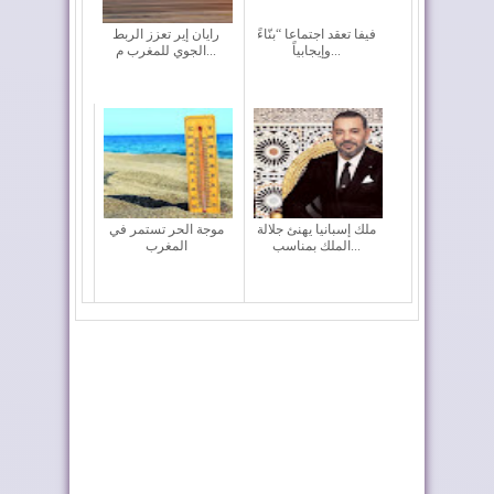
فيفا تعقد اجتماعا “بنّاءً
رايان إير تعزز الربط
وإيجابياً...
الجوي للمغرب م...
ملك إسبانيا يهنئ جلالة
موجة الحر تستمر في
الملك بمناسب...
المغرب
تختار أوطو هول موزعًا
المغرب يعزز أسطوله
حصريًا لعلام...
الجوي لمكافحة حر...