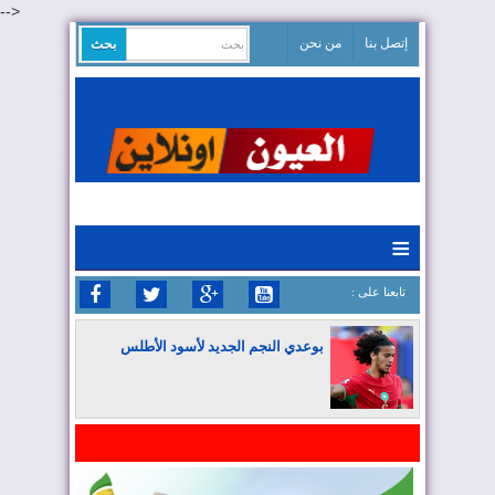
-->
إتصل بنا
من نحن
≡
: تابعنا على
بوعدي النجم الجديد لأسود الأطلس
المغرب يواصل كتابة التاريخ في المونديال