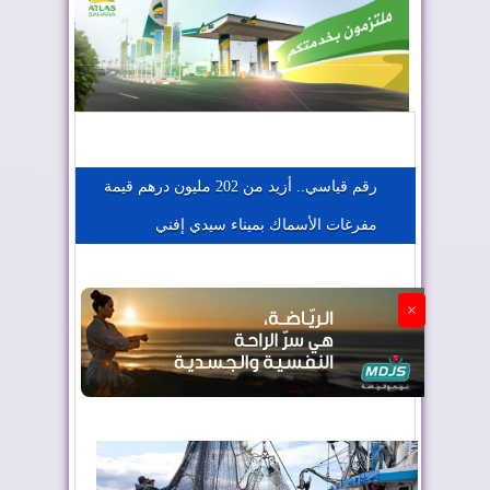
المغرب يعزز موقعه في صناعة الطيران
المغرب يجذب كبار المستثمرين
رقم قياسي.. أزيد من 202 مليون درهم قيمة
مفرغات الأسماك بميناء سيدي إفني
الجزائر تستسلم لفرنسا
×