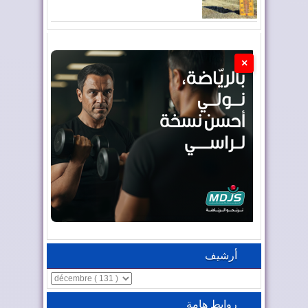
×
أرشيف
روابط هامة