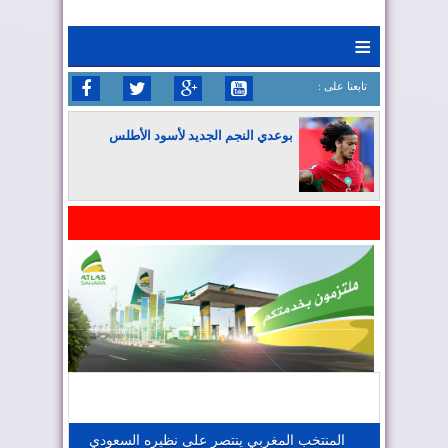
≡
: تابعنا على
بوعدي النجم الجديد لأسود الأطلس
المغرب يواصل كتابة التاريخ في المونديال
المغرب يعزز موقعه في صناعة الطيران
المغرب يجذب كبار المستثمرين
المنتخب المغربي ينتصر على نظيره السعودي