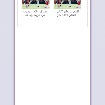
المغرب يغادر "كأس
وسائل إعلام: المغرب
العالم 2026" بالخ...
قوة كروية راسخة
الأسود في ربع نهائي
المغرب الفاسي يتوج
المونديال
بطلا للدوري الاح...
إعادة القاصرين غير
الفرق المغربية تتعرف
المرفوقين خيار ث...
على منافسيها ف...