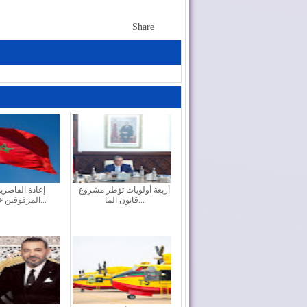
Share
أربعة أولويات تؤطر مشروع
إعادة القاصري
قانون الما...
المرفوقين خيار ث...