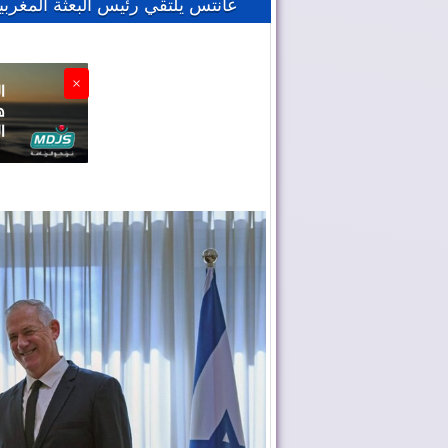
غانتس يلتقي رئيس البعثة المغرب
×