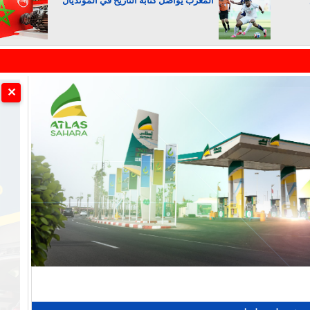
المغرب يواصل كتابة التاريخ في المونديال
الجزائر تستسلم لفرنسا
✕