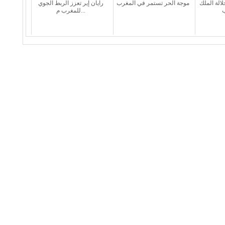
لالة الملك
موجة الحر تستمر في المغرب
رايان إير تعزز الربط الجوي
للمغرب م...