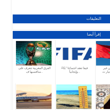
التعليقات
إقرأ أيضا
ن غير
فيفا تعقد اجتماعا “بنّاءً
الفرق المغربية تتعرف على
وإيجابياً...
منافسيها ف...