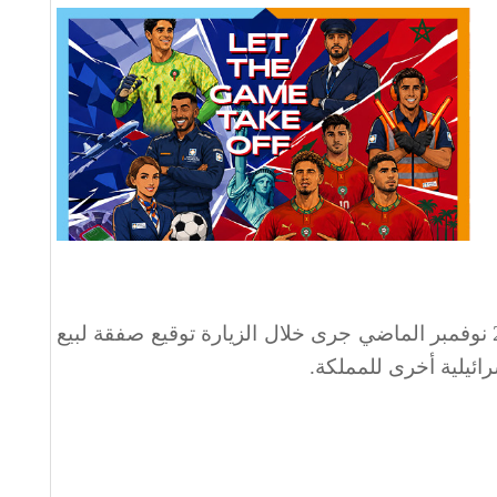
وكان غانتس زار الرباط بين 23 و25 نوفمبر الماضي جرى خلال الزيارة توقيع صفقة لبيع
ئيلية أخرى للمملكة.