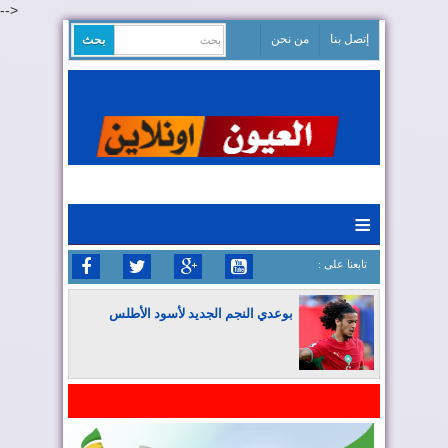
-->
إتصل بنا
من نحن
≡
: تابعنا على
بوعدي النجم الجديد لأسود الأطلس
المغرب يواصل كتابة التاريخ في المونديال