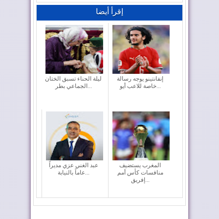
إقرأ أيضا
إنفانتينو يوجه رسالة
ليلة الحناء تسبق الختان
خاصة للاعب أيو...
الجماعي بطر...
المغرب يستضيف
عبد الغني عزي مديراً
منافسات كأس أمم
عاماً بالنيابة...
إفريق...