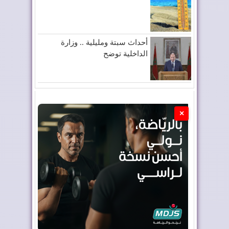
أحداث سبتة ومليلية .. وزارة
الداخلية توضح
×