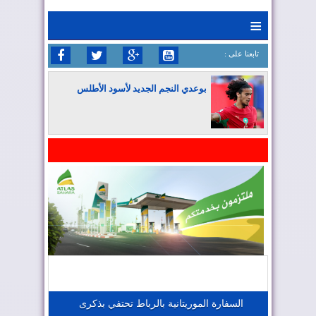
≡
: تابعنا على
بوعدي النجم الجديد لأسود الأطلس
المغرب يواصل كتابة التاريخ في المونديال
المغرب يعزز موقعه في صناعة الطيران
المغرب يجذب كبار المستثمرين
السفارة الموريتانية بالرباط تحتفي بذكرى