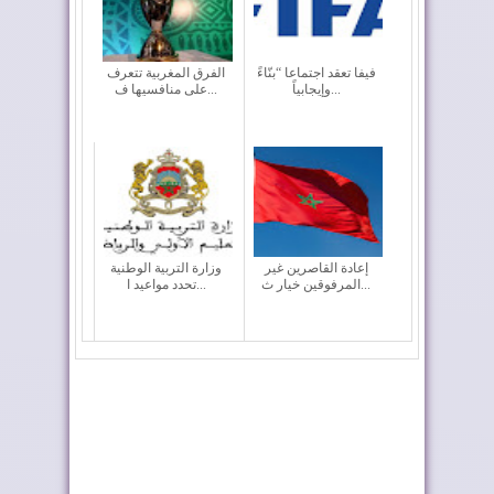
فيفا تعقد اجتماعا “بنّاءً
الفرق المغربية تتعرف
وإيجابياً...
على منافسيها ف...
إعادة القاصرين غير
وزارة التربية الوطنية
المرفوقين خيار ث...
تحدد مواعيد ا...
رايان إير تعزز الربط
أربعة أولويات تؤطر
الجوي للمغرب م...
مشروع قانون الما...