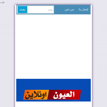
-->
إتصل بنا
من نحن