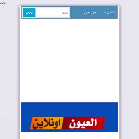
-->
إتصل بنا
من نحن