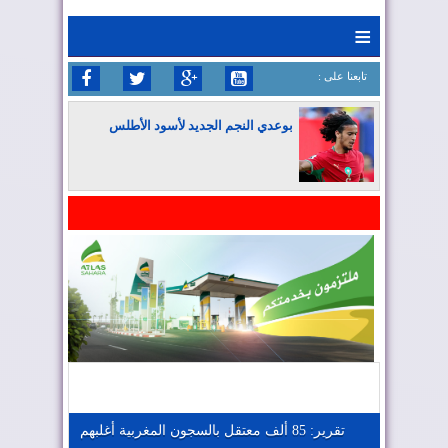
≡
: تابعنا على
بوعدي النجم الجديد لأسود الأطلس
المغرب يواصل كتابة التاريخ في المونديال
المغرب يعزز موقعه في صناعة الطيران
المغرب يجذب كبار المستثمرين
تقرير: 85 ألف معتقل بالسجون المغربية أغلبهم