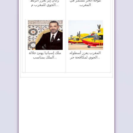
موجة الحر تستمر في
رايان إير تعزز الربط
المغرب
الجوي للمغرب م...
المغرب يعزز أسطوله
ملك إسبانيا يهنئ جلالة
الجوي لمكافحة حر...
الملك بمناسب...
أحداث سبتة ومليلية ..
تختار أوطو هول موزعًا
وزارة الداخلي...
حصريًا لعلام...