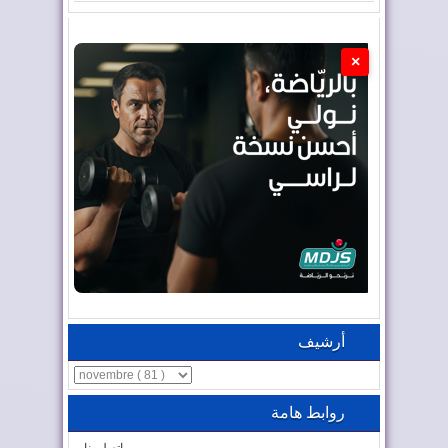
×
أرشيف
روابط هامة