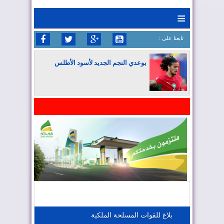
≡
: تابعنا على
بوعدي النجم الجديد لأسود الأطلس
المغرب يواصل كتابة التاريخ في المونديال
المغرب يعزز موقعه في صناعة الطيران
المغرب يجذب كبار المستثمرين
بلاغ للقوات المسلحة الملكية