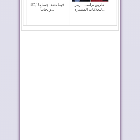
طريق ترامب .. رمز
فيفا تعقد اجتماعا “بنّاءً
للعلاقات المتميزة...
وإيجابياً...
رايان إير تعزز الربط
أربعة أولويات تؤطر
الجوي للمغرب م...
مشروع قانون الما...
ملك إسبانيا يهنئ جلالة
موجة الحر تستمر في
الملك بمناسب...
المغرب