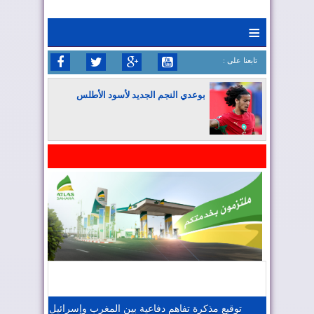
≡
: تابعنا على
بوعدي النجم الجديد لأسود الأطلس
المغرب يواصل كتابة التاريخ في المونديال
المغرب يعزز موقعه في صناعة الطيران
المغرب يجذب كبار المستثمرين
توقيع مذكرة تفاهم دفاعية بين المغرب وإسرائيل