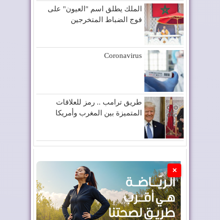
الملك يطلق اسم "العيون" على
فوج الضباط المتخرجين
Coronavirus
طريق ترامب .. رمز للعلاقات
المتميزة بين المغرب وأمريكا
×