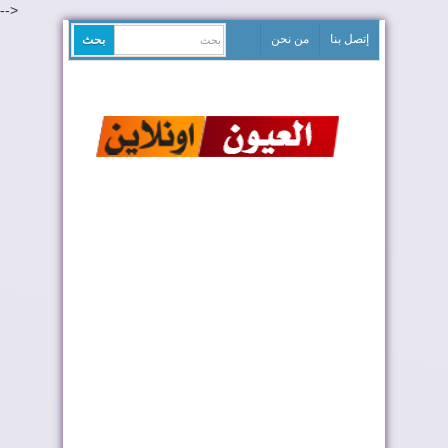
-->
إتصل بنا
من نحن