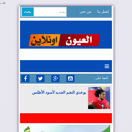
-->
إتصل بنا
من نحن
≡
: تابعنا على
بوعدي النجم الجديد لأسود الأطلس
المغرب يواصل كتابة التاريخ في المونديال