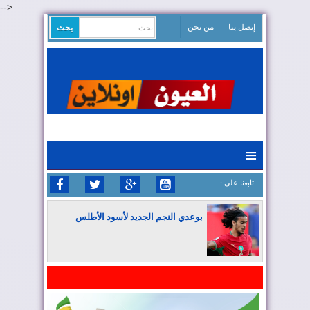
-->
إتصل بنا
من نحن
≡
: تابعنا على
بوعدي النجم الجديد لأسود الأطلس
المغرب يواصل كتابة التاريخ في المونديال