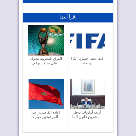
إقرأ أيضا
فيفا تعقد اجتماعا “بنّاءً
الفرق المغربية تتعرف
وإيجابياً...
على منافسيها ف...
أربعة أولويات تؤطر
إعادة القاصرين غير
مشروع قانون الما...
المرفوقين خيار ث...