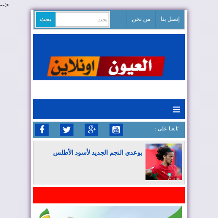
-->
إتصل بنا
من نحن
≡
: تابعنا على
بوعدي النجم الجديد لأسود الأطلس
المغرب يواصل كتابة التاريخ في المونديال