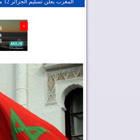
المغرب يعلن تسليم الجزائر 12 مطلوبا وذلك التزاما باحترام اتفاقيات التعاون القضائي
×