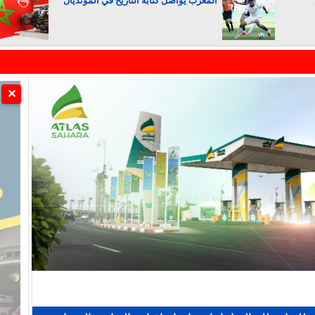
المغرب يواصل كتابة التاريخ في المونديال
الجزائر تستسلم لفرنسا
✕