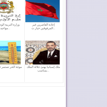
إعادة القاصرين غير
وزارة التربية الو
المرفوقين خيار ث...
مواعيد ا...
ملك إسبانيا يهنئ جلالة الملك
موجة الحر تستمر 
بمناسب...