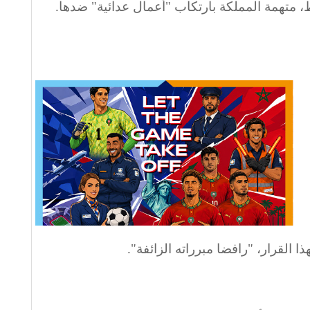
، متهمة المملكة بارتكاب "أعمال عدائية" ضدها.
لقرار، "رافضا مبرراته الزائفة".