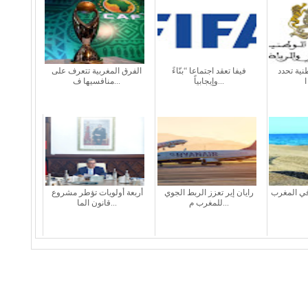
طنية تحدد
فيفا تعقد اجتماعا “بنّاءً
الفرق المغربية تتعرف على
وإيجابياً...
منافسيها ف...
في المغرب
رايان إير تعزز الربط الجوي
أربعة أولويات تؤطر مشروع
للمغرب م...
قانون الما...