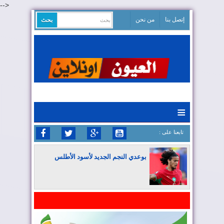
-->
إتصل بنا
من نحن
≡
: تابعنا على
بوعدي النجم الجديد لأسود الأطلس
المغرب يواصل كتابة التاريخ في المونديال