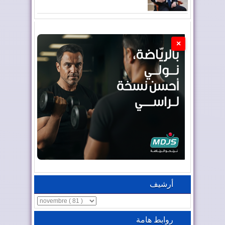
×
أرشيف
روابط هامة