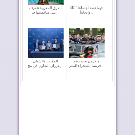
فيفا تعقد اجتماعا “بنّاءً
الفرق المغربية تتعرف
وإيجابياً...
على منافسيها ف...
ماكرون يجدد دعم
المغرب والشيلي
فرنسا للصحراء المغر...
يعززان التعاون في مج...
إعادة القاصرين غير
وزارة التربية الوطنية
المرفوقين خيار ث...
تحدد مواعيد ا...