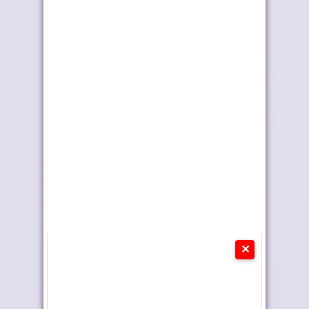
رايان إير تعزز الربط
أربعة أولويات تؤطر
الجوي للمغرب م...
مشروع قانون الما...
✕