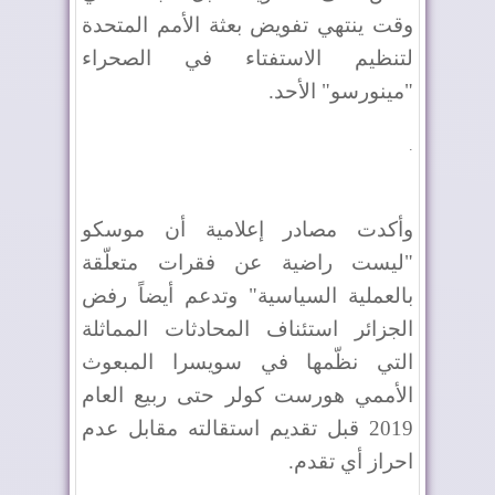
وقت ينتهي تفويض بعثة الأمم المتحدة
لتنظيم الاستفتاء في الصحراء
"مينورسو" الأحد.
.
وأكدت مصادر إعلامية أن موسكو
"ليست راضية عن فقرات متعلّقة
بالعملية السياسية" وتدعم أيضاً رفض
الجزائر استئناف المحادثات المماثلة
التي نظّمها في سويسرا المبعوث
الأممي هورست كولر حتى ربيع العام
2019 قبل تقديم استقالته مقابل عدم
احراز أي تقدم.