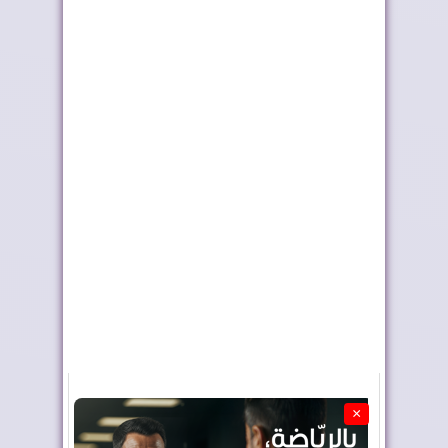
أحداث سبتة ومليلية ..
تختار أوطو هول موزعًا
وزارة الداخلي...
حصريًا لعلام...
×