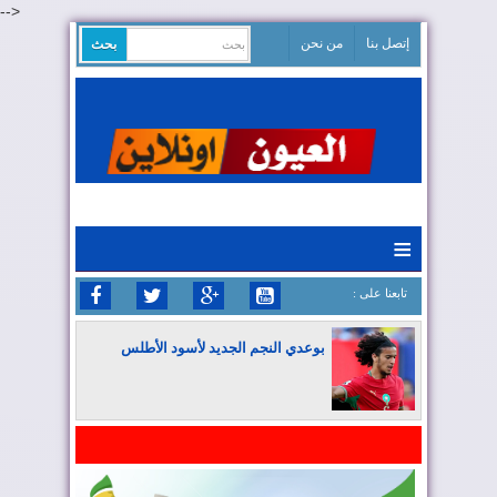
-->
إتصل بنا
من نحن
≡
: تابعنا على
بوعدي النجم الجديد لأسود الأطلس
المغرب يواصل كتابة التاريخ في المونديال