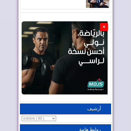
×
أرشيف
روابط هامة