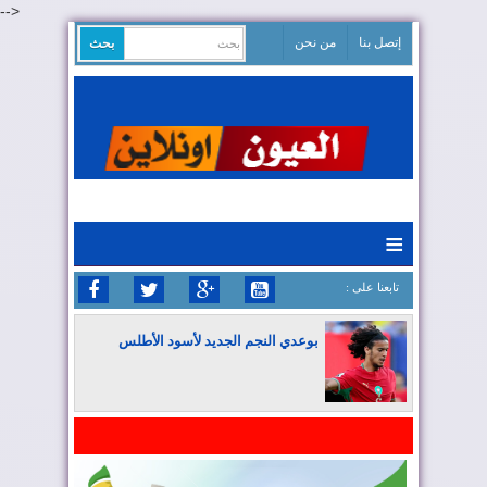
-->
إتصل بنا
من نحن
≡
: تابعنا على
بوعدي النجم الجديد لأسود الأطلس
المغرب يواصل كتابة التاريخ في المونديال