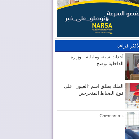
لأكثر قراءة
أحداث سبتة ومليلية .. وزارة
الداخلية توضح
الملك يطلق اسم "العيون" على
فوج الضباط المتخرجين
Coronavirus