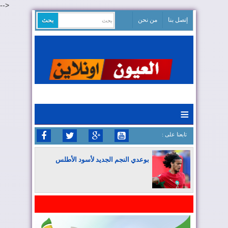
-->
إتصل بنا
من نحن
≡
: تابعنا على
بوعدي النجم الجديد لأسود الأطلس
المغرب يواصل كتابة التاريخ في المونديال