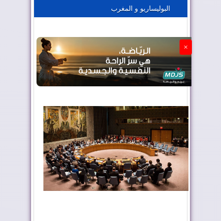
البوليساريو و المغرب
الجزائر تستسلم لفرنسا
×