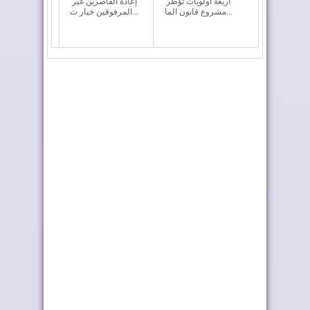
أربعة أولويات تؤطر
إعادة القاصرين غير
مشروع قانون الما...
المرفوقين خيار ث...
فيفا تعقد اجتماعا “بنّاءً
رايان إير تعزز الربط
وإيجابياً...
الجوي للمغرب م...
ملك إسبانيا يهنئ جلالة
موجة الحر تستمر في
الملك بمناسب...
المغرب