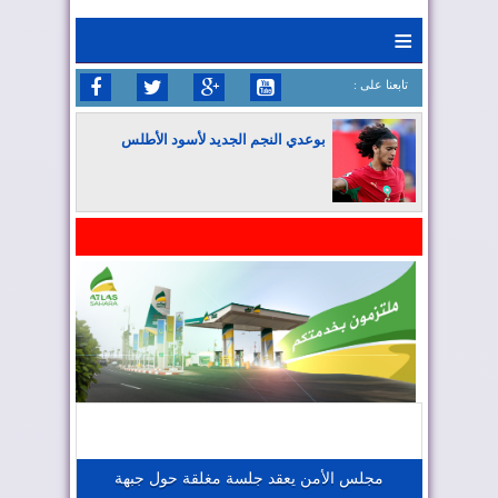
≡
: تابعنا على
بوعدي النجم الجديد لأسود الأطلس
المغرب يواصل كتابة التاريخ في المونديال
المغرب يعزز موقعه في صناعة الطيران
المغرب يجذب كبار المستثمرين
مجلس الأمن يعقد جلسة مغلقة حول جبهة