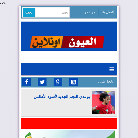
-->
إتصل بنا
من نحن
≡
: تابعنا على
بوعدي النجم الجديد لأسود الأطلس
المغرب يواصل كتابة التاريخ في المونديال