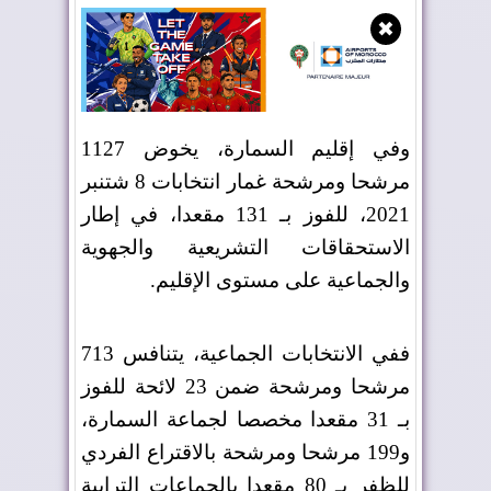
✖
وفي إقليم السمارة، يخوض 1127
مرشحا ومرشحة غمار انتخابات 8 شتنبر
2021، للفوز بـ 131 مقعدا، في إطار
الاستحقاقات التشريعية والجهوية
والجماعية على مستوى الإقليم
.
ففي الانتخابات الجماعية، يتنافس 713
مرشحا ومرشحة ضمن 23 لائحة للفوز
بـ 31 مقعدا مخصصا لجماعة السمارة،
و199 مرشحا ومرشحة بالاقتراع الفردي
للظفر بـ 80 مقعدا بالجماعات الترابية