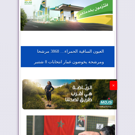
المغرب يعزز موقعه في صناعة الطيران
المغرب يجذب كبار المستثمرين
العيون الساقية الحمراء… 3868 مرشحا
ومرشحة يخوضون غمار انتخابات 8 شتنبر
الجزائر تستسلم لفرنسا
×