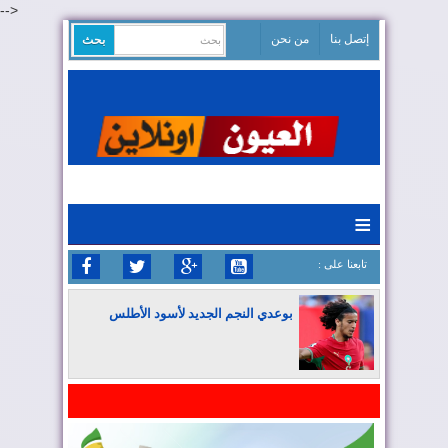
-->
إتصل بنا
من نحن
≡
: تابعنا على
بوعدي النجم الجديد لأسود الأطلس
المغرب يواصل كتابة التاريخ في المونديال