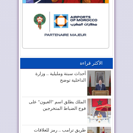
الأكثر قراءة
أحداث سبتة ومليلية .. وزارة
الداخلية توضح
الملك يطلق اسم "العيون" على
فوج الضباط المتخرجين
طريق ترامب .. رمز للعلاقات