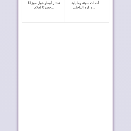
أحداث سبتة ومليلية ..
تختار أوطو هول موزعًا
وزارة الداخلي...
حصريًا لعلام...
بلاغ الديوان الملكي حول
نشرة جوية إنذارية
برقية ترامب
الرئيس السنغالي
إشادة بحرينية بالعلاقات
للملك: بيننا علاقات...
مع المغرب