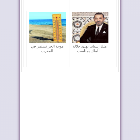
ملك إسبانيا يهنئ جلالة
موجة الحر تستمر في
الملك بمناسب...
المغرب
تختار أوطو هول موزعًا
المغرب يعزز أسطوله
حصريًا لعلام...
الجوي لمكافحة حر...