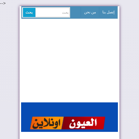
-->
إتصل بنا
من نحن