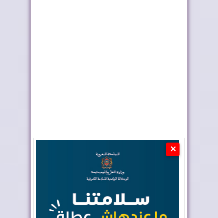
نشرة جوية إنذارية
أحداث سبتة ومليلية ..
وزارة الداخلي...
✕