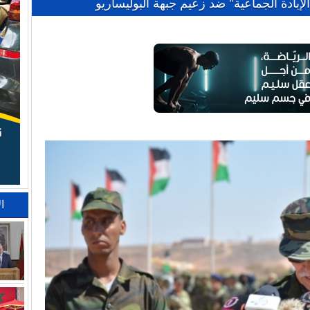
لإبادة الجماعية" ضد زعيم جبهة البوليساريو
ا