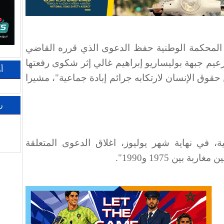
 المحكمة الوطنية حفظ الدعوى الذي قرره القاضي
في 29 يوليو، بحق زعيم جبهة بوليساريو إبراهيم غالي إثر شكوى رفعتها
أ
قوق الإنسان لارتكابه جرائم إبادة جماعية"، مشيرا
ر
، في نهاية شهر يوليوز، اغلاق الدعوى المتعلقة
بين 1975 و1990".