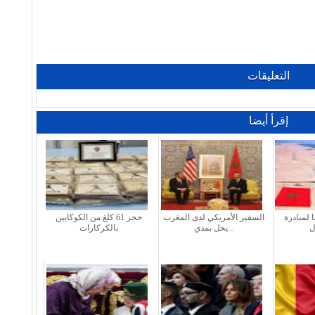
التعليقات
إقرأ أيضا
ا لمبادرة
السفير الأمريكي لدى المغرب
حجز 61 كلغ من الكوكايين
يحل بمدي...
بالكركارات