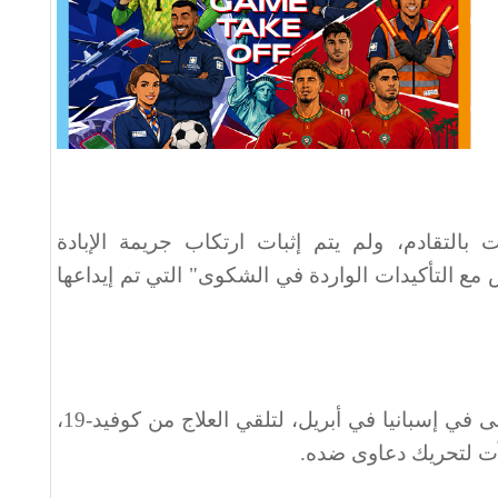
التقادم، ولم يتم إثبات ارتكاب جريمة الإبادة
مع التأكيدات الواردة في الشكوى" التي تم إيداعها
وأثار دخول إبراهيم غالي المستشفى في إسبانيا في أبريل، لتلقي العلاج من كوفيد-19،
يآت لتحريك دعاوى ضده.