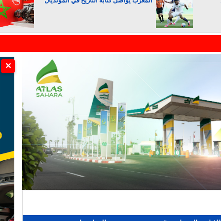
المغرب يواصل كتابة التاريخ في المونديال
الجزائر تستسلم لفرنسا
✕