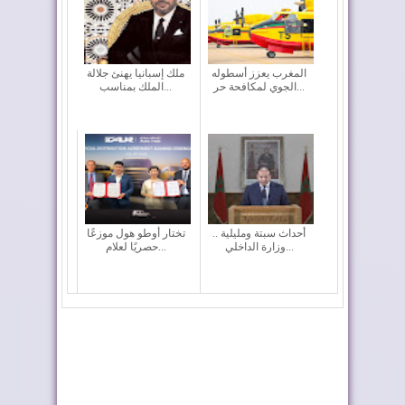
المغرب يعزز أسطوله
ملك إسبانيا يهنئ جلالة
الجوي لمكافحة حر...
الملك بمناسب...
أحداث سبتة ومليلية ..
تختار أوطو هول موزعًا
وزارة الداخلي...
حصريًا لعلام...
بلاغ الديوان الملكي حول
نشرة جوية إنذارية