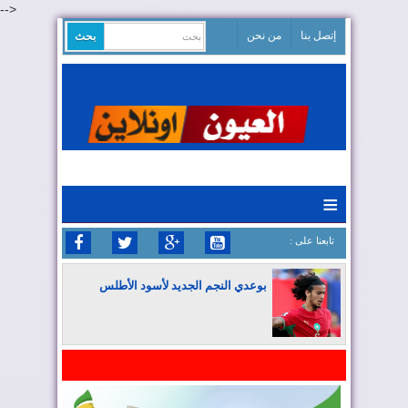
-->
إتصل بنا
من نحن
≡
: تابعنا على
بوعدي النجم الجديد لأسود الأطلس
المغرب يواصل كتابة التاريخ في المونديال