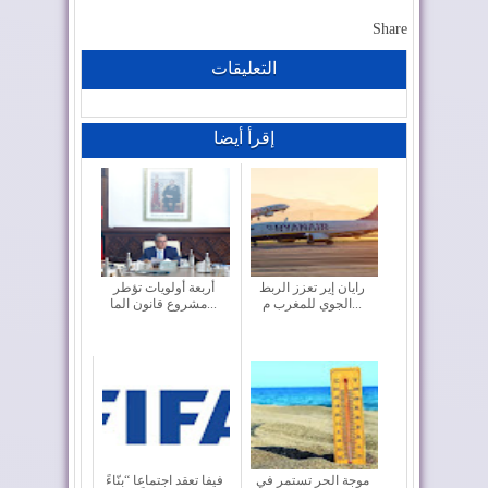
Share
التعليقات
إقرأ أيضا
رايان إير تعزز الربط
أربعة أولويات تؤطر
الجوي للمغرب م...
مشروع قانون الما...
موجة الحر تستمر في
فيفا تعقد اجتماعا “بنّاءً