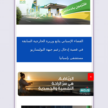
المغرب يعزز موقعه في صناعة الطيران
المغرب يجذب كبار المستثمرين
القضاء الإسباني يتابع وزيرة الخارجية السابقة
في قضية إدخال زعيم جبهة البوليساريو
الجزائر تستسلم لفرنسا
مستشفى بإسبانيا
×