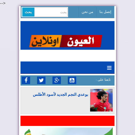
-->
إتصل بنا
من نحن
≡
: تابعنا على
بوعدي النجم الجديد لأسود الأطلس
المغرب يواصل كتابة التاريخ في المونديال