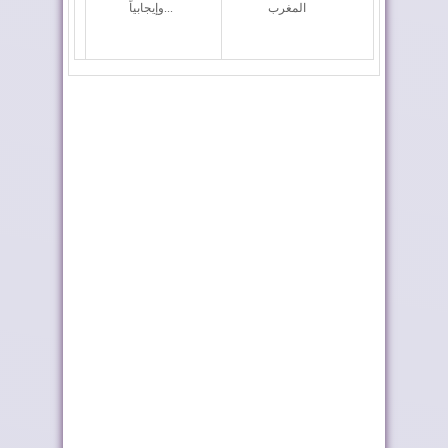
المغرب
وإيجابياً...
المغرب يعزز أسطوله
ملك إسبانيا يهنئ جلالة
الجوي لمكافحة حر...
الملك بمناسب...
أحداث سبتة ومليلية ..
تختار أوطو هول موزعًا
وزارة الداخلي...
حصريًا لعلام...