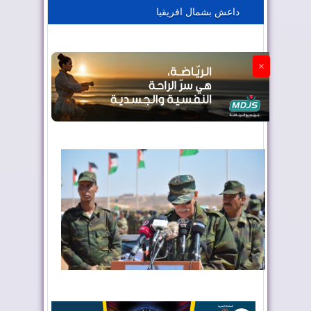
داعش بشمال افريقيا
الجزائر تستسلم لفرنسا
×