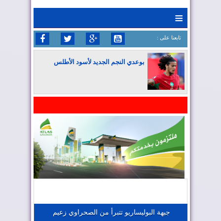
≡
: تابعنا على
بوعدي النجم الجديد لأسود الأطلس
المغرب يواصل كتابة التاريخ في المونديال
المغرب يعزز موقعه في صناعة الطيران
المغرب يجذب كبار المستثمرين
جبهة البوليساريو تتبرأ من الصحراوي زعيم