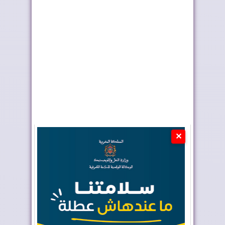
كولومبيا تعلن تغييرا في
فيفا تعقد اجتماعا “بنّاءً
موقفها وتعت...
وإيجابياً...
✕