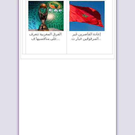
إعادة القاصرين غير
الفرق المغربية تتعرف
المرفوقين خيار ث...
على منافسيها ف...
رايان إير تعزز الربط
أربعة أولويات تؤطر
الجوي للمغرب م...
مشروع قانون الما...