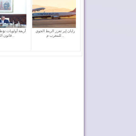
رايان إير تعزز الربط الجوي
أربعة أولويات تؤ
للمغرب م...
قانون الما...