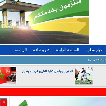
اخبار وطنية
السلطة الرابعة
فن و ثقافة
الرياضة
07:32: صباحا
المغرب يواصل كتابة التاريخ في المونديال
الجزائر تستسلم لفرنسا
✕