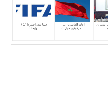
طر مشروع
إعادة القاصرين غير
فيفا تعقد اجتماعا “بنّاءً
المرفوقين خيار ث...
وإيجابياً...