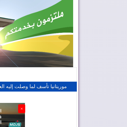
موريتانيا تأسف لما وصلت إليه ال
×