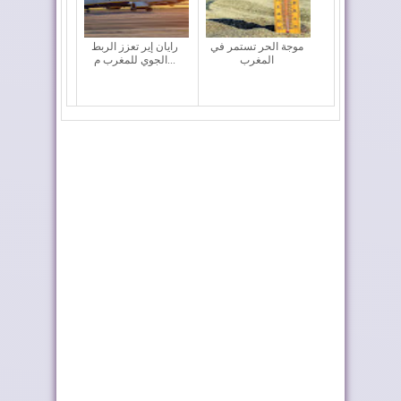
موجة الحر تستمر في
رايان إير تعزز الربط
المغرب
الجوي للمغرب م...
المغرب يعزز أسطوله
ملك إسبانيا يهنئ جلالة
الجوي لمكافحة حر...
الملك بمناسب...
إدمان النظام الجزائري
المغرب يستضيف
على الأخبار ا...
منافسات كأس أمم
إفريق...