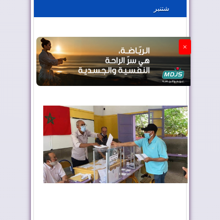
شتنبر
الجزائر تستسلم لفرنسا
×