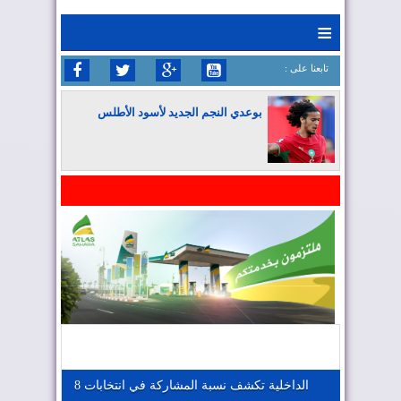
≡
: تابعنا على
بوعدي النجم الجديد لأسود الأطلس
المغرب يواصل كتابة التاريخ في المونديال
المغرب يعزز موقعه في صناعة الطيران
المغرب يجذب كبار المستثمرين
الداخلية تكشف نسبة المشاركة في انتخابات 8