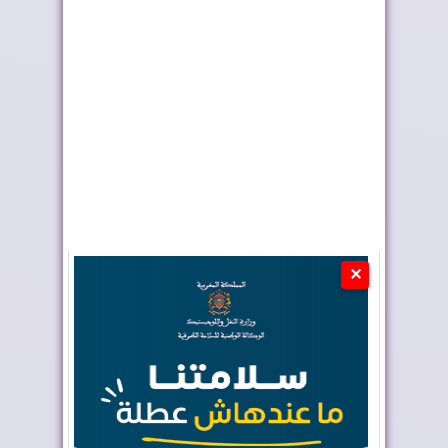
أربعة أولويات تؤطر
إعادة القاصرين غير
مشروع قانون الما...
المرفوقين خيار ث...
✕