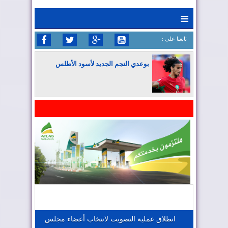
≡
: تابعنا على
بوعدي النجم الجديد لأسود الأطلس
المغرب يواصل كتابة التاريخ في المونديال
المغرب يعزز موقعه في صناعة الطيران
المغرب يجذب كبار المستثمرين
انطلاق عملية التصويت لانتخاب أعضاء مجلس