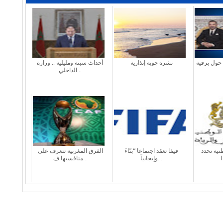
 حول برقية
نشرة جوية إنذارية
أحداث سبتة ومليلية .. وزارة
الداخلي...
طنية تحدد
فيفا تعقد اجتماعا “بنّاءً
الفرق المغربية تتعرف على
وإيجابياً...
منافسيها ف...