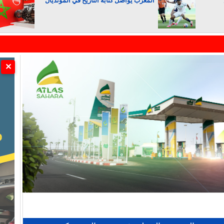
المغرب يواصل كتابة التاريخ في المونديال
الجزائر تستسلم لفرنسا
✕