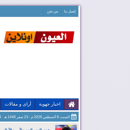
إتصل بنا
من نحن
اخبار جهوية
أراى و مقالات
السبت 8 أغسطس 2026 م - 23 صفر 1448 هـ
05