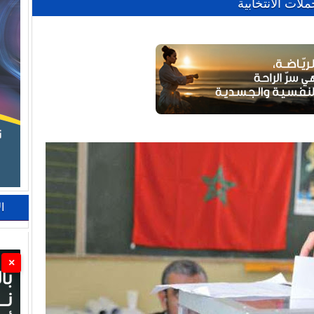
ات الانتخابية
ا
×