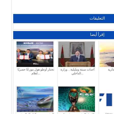
التعليقات
إقرأ أيضا
ارية
أحداث سبتة ومليلية .. وزارة
تختار أوطو هول موزعًا حصريًا
الداخلي...
لعلام...