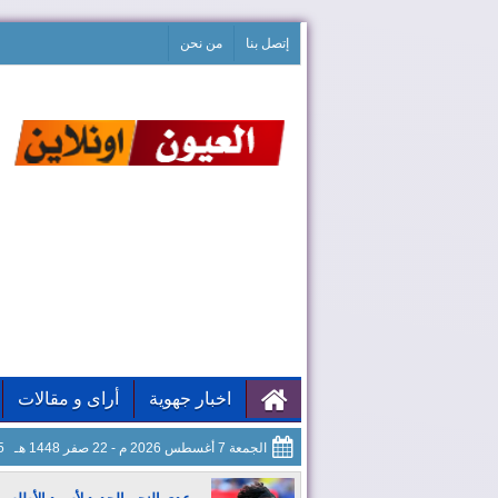
إتصل بنا
من نحن
اخبار جهوية
أراى و مقالات
الجمعة 7 أغسطس 2026 م - 22 صفر 1448 هـ
46