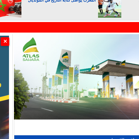
المغرب يواصل كتابة التاريخ في المونديال
الجزائر تستسلم لفرنسا
✕