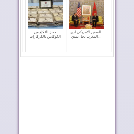
السفير الأمريكي لدى
حجز 61 كلغ من
المغرب يحل بمدي...
الكوكايين بالكركارات
الولايات المتحدة تجدد
بلغاريا تجدد دعمها
دعمها لمغربية...
لمبادرة الحكم ال...