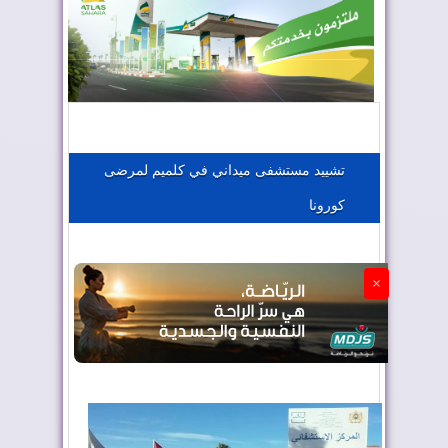
المغرب يعزز موقعه في صناعة الطيران
المغرب يجذب كبار المستثمرين
تشييد مستشفى ميداني في كلميم لمرضى
كورونا
الجزائر تستسلم لفرنسا
×