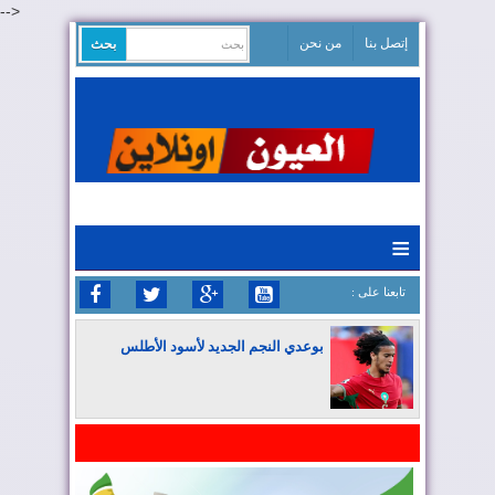
-->
إتصل بنا
من نحن
≡
: تابعنا على
بوعدي النجم الجديد لأسود الأطلس
المغرب يواصل كتابة التاريخ في المونديال