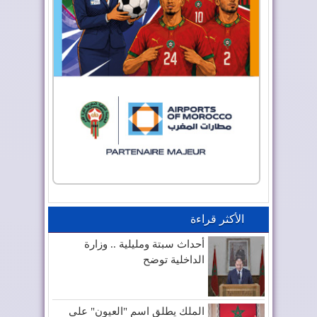
الأكثر قراءة
أحداث سبتة ومليلية .. وزارة
الداخلية توضح
الملك يطلق اسم "العيون" على