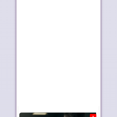
إشادة بحرينية بالعلاقات
بلاغ الديوان الملكي حول
مع المغرب
برقية ترامب
طريق ترامب .. رمز
الرئيس السنغالي
للعلاقات المتميزة...
للملك: بيننا علاقات...
×