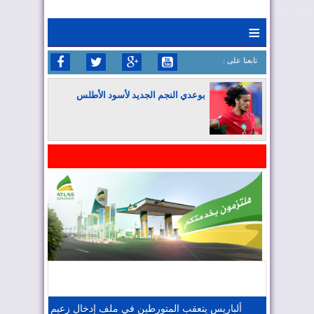
≡
: تابعنا على
بوعدي النجم الجديد لأسود الأطلس
المغرب يواصل كتابة التاريخ في المونديال
المغرب يعزز موقعه في صناعة الطيران
المغرب يجذب كبار المستثمرين
ألباريس يتعقب المتورطين في ملف إدخال زعيم