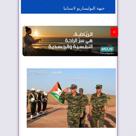
جبهة البوليساريو لاسبانيا
الجزائر تستسلم لفرنسا
×