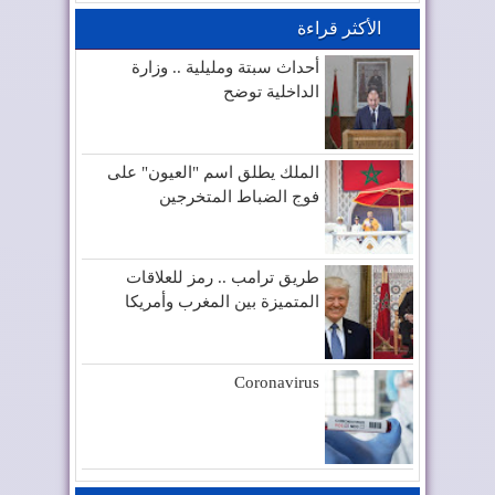
الأكثر قراءة
أحداث سبتة ومليلية .. وزارة
الداخلية توضح
الملك يطلق اسم "العيون" على
فوج الضباط المتخرجين
طريق ترامب .. رمز للعلاقات
المتميزة بين المغرب وأمريكا
Coronavirus