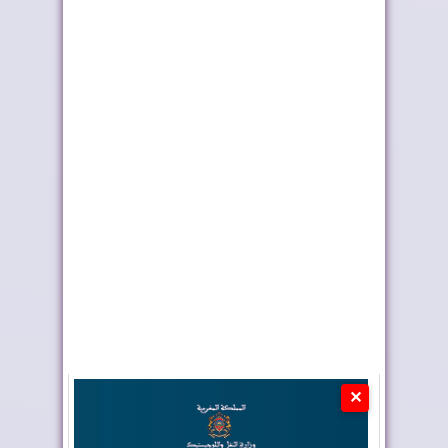
رايان إير تعزز الربط
أربعة أولويات تؤطر
الجوي للمغرب م...
مشروع قانون الما...
✕