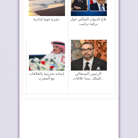
بلاغ الديوان الملكي حول
نشرة جوية إنذارية
برقية ترامب
الرئيس السنغالي
إشادة بحرينية بالعلاقات
للملك: بيننا علاقات...
مع المغرب
طريق ترامب .. رمز
فيفا تعقد اجتماعا “بنّاءً
للعلاقات المتميزة...
وإيجابياً...