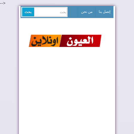
-->
إتصل بنا
من نحن