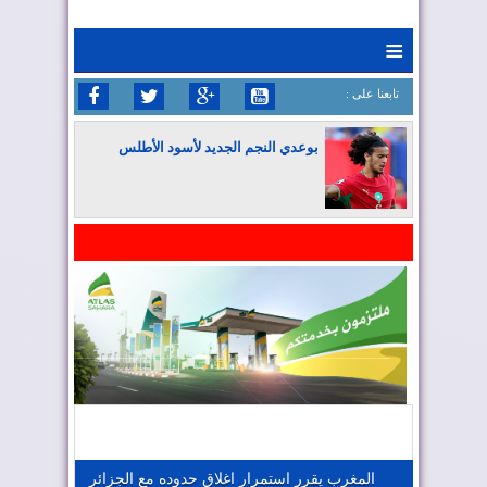
≡
: تابعنا على
بوعدي النجم الجديد لأسود الأطلس
المغرب يواصل كتابة التاريخ في المونديال
المغرب يعزز موقعه في صناعة الطيران
المغرب يجذب كبار المستثمرين
المغرب يقرر استمرار اغلاق حدوده مع الجزائر