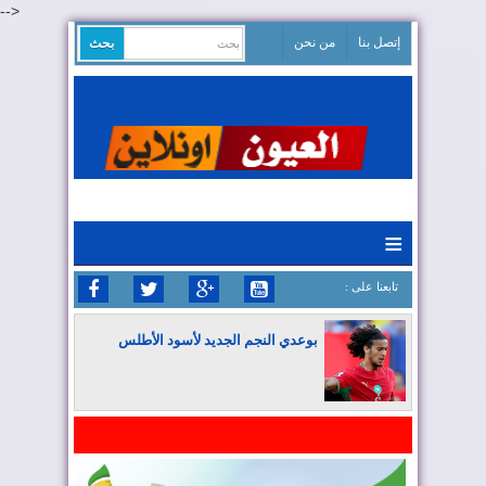
-->
إتصل بنا
من نحن
≡
: تابعنا على
بوعدي النجم الجديد لأسود الأطلس
المغرب يواصل كتابة التاريخ في المونديال