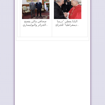
البابا يعطي "درسا
صحافي مالي يفضح
ديمقراطيا" للجزائ...
الجزائر والبوليساري...
مقتل 3 جنود جزائريين
فرنسا تدرس إدراج
خلال اشتباكات ...
الجزائر ضمن الدول ...
المغرب ضمن كبار
صفعة دبلوماسية جديدة