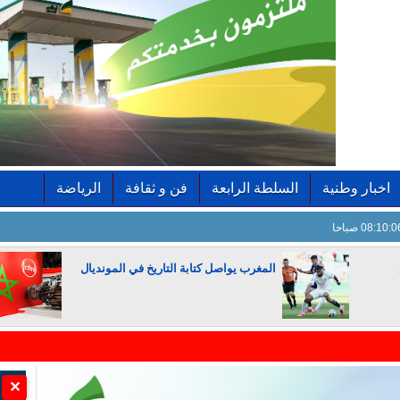
اخبار وطنية
السلطة الرابعة
فن و ثقافة
الرياضة
08:10: صباحا
المغرب يواصل كتابة التاريخ في المونديال
الجزائر تستسلم لفرنسا
✕