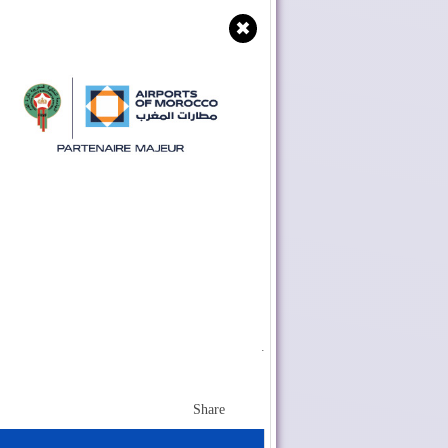
✖
.
Share