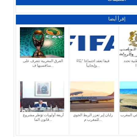
إقرأ أيضا
طنية تحدد
فيفا تعقد اجتماعا “بنّاءً
الفرق المغربية تتعرف على
وإيجابياً...
منافسيها ف...
في المغرب
رايان إير تعزز الربط الجوي
أربعة أولويات تؤطر مشروع
للمغرب م...
قانون الما...