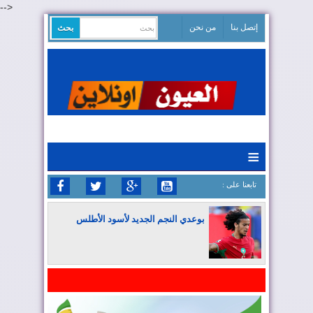
-->
إتصل بنا
من نحن
≡
: تابعنا على
بوعدي النجم الجديد لأسود الأطلس
المغرب يواصل كتابة التاريخ في المونديال