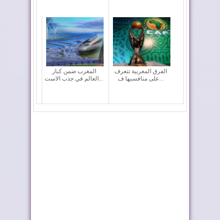
الفرق المغربية تتعرف
المغرب ضمن كبار
على منافسيها ف...
العالم في جذب الاست...
أربعة أولويات تؤطر
إعادة القاصرين غير
مشروع قانون الما...
المرفوقين خيار ث...