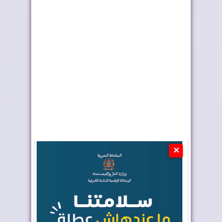
فيفا تعقد اجتماعا “بنّاءً
رايان إير تعزز الربط
وإيجابياً...
الجوي للمغرب م...
✕