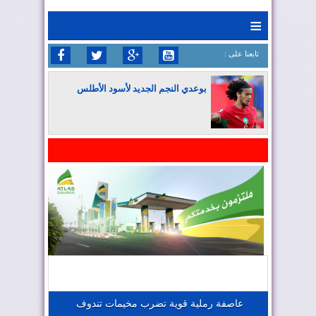
≡
: تابعنا على
بوعدي النجم الجديد لأسود الأطلس
المغرب يواصل كتابة التاريخ في المونديال
المغرب يعزز موقعه في صناعة الطيران
المغرب يجذب كبار المستثمرين
عاصفة رملية قوية تضرب مخيمات تندوف