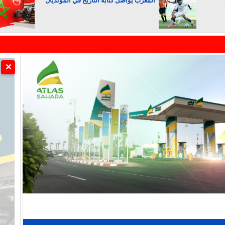
المغرب يواصل كتابة التاريخ في المونديال
الجزائر تستسلم لفرنسا
✕