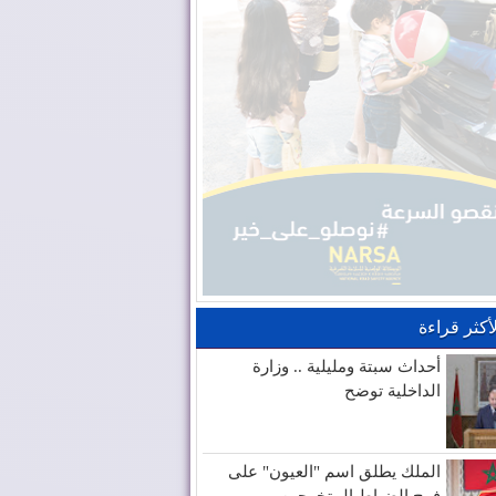
لأكثر قراءة
أحداث سبتة ومليلية .. وزارة
الداخلية توضح
الملك يطلق اسم "العيون" على
فوج الضباط المتخرجين