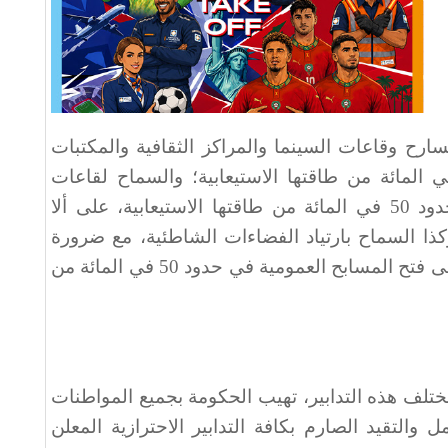
سارح وقاعات السينما والمراكز الثقافية والمكتبات
تاحف والمآثر في حدود 50 في المائة من طاقتها الاستيعابية؛ والسماح لقاعات
الحفلات والأفراح بالاشتغال في حدود 50 في المائة من طاقتها الاستيعابية، على ألا
حضور 100 شخص؛ وكذا السماح بارتياد الفضاءات الشاطئية، مع ضرورة
احترام التباعد الجسدي؛ بالإضافة إلى فتح المسابح العمومية في حدود 50 في المائة من
مختلف هذه التدابير، تهيب الحكومة بجميع المواطنات
 والتقيد الصارم بكافة التدابير الاحترازية المعلن