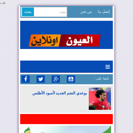
-->
إتصل بنا
من نحن
≡
: تابعنا على
بوعدي النجم الجديد لأسود الأطلس
المغرب يواصل كتابة التاريخ في المونديال