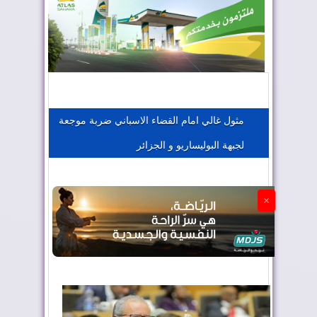
المغرب يعزز موقعه في صناعة الطيران
المغرب يجذب كبار المستثمرين
مثول غالي امام القضاء الاسباني ضربة موجعة
لجبهة البوليساريو و الجزائر
الجزائر تستسلم لفرنسا
×