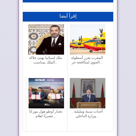
إقرأ أيضا
المغرب يعزز أسطوله
ملك إسبانيا يهنئ جلالة
الجوي لمكافحة حر...
الملك بمناسب...
أحداث سبتة ومليلية ..
تختار أوطو هول موزعًا
وزارة الداخلي...
حصريًا لعلام...