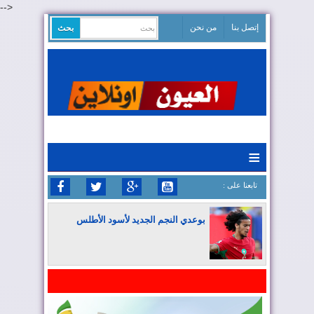
-->
إتصل بنا
من نحن
≡
: تابعنا على
بوعدي النجم الجديد لأسود الأطلس
المغرب يواصل كتابة التاريخ في المونديال