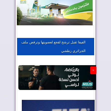
المغرب يعزز موقعه في صناعة الطيران
المغرب يجذب كبار المستثمرين
الفيفا تقبل ترشح لقجع لعضويتها وترفض ملف
الجزائري زطشي
الجزائر تستسلم لفرنسا
×