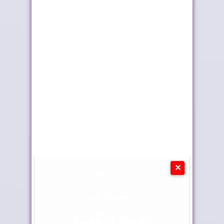
أربعة أولويات تؤطر
أسود الأطلس.. عهد
مشروع قانون الما...
كروي جديد
✕