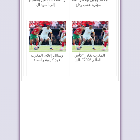
مؤثرة عقب وداع...
إلى أسود ال...
المغرب يغادر "كأس
وسائل إعلام: المغرب
العالم 2026" بالخ...
قوة كروية راسخة
الأسود في ربع نهائي
المغرب الفاسي يتوج
المونديال
بطلا للدوري الاح...