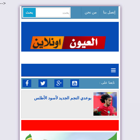
-->
إتصل بنا
من نحن
≡
: تابعنا على
بوعدي النجم الجديد لأسود الأطلس
المغرب يواصل كتابة التاريخ في المونديال