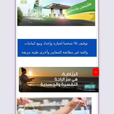
المغرب يعزز موقعه في صناعة الطيران
المغرب يجذب كبار المستثمرين
توقيف 96 شخصا لحيازة وإعداد وبيع كمامات
واقية غير مطابقة للمعايير وأخرى طبية مزيفة
الجزائر تستسلم لفرنسا
×