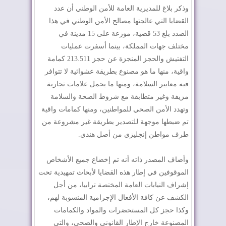
وذكر بلاغ للمديرية العامة للأمن الوطني أن عدد
القضايا التي عالجتها مصالح الأمن الوطني في هذا
الصدد بلغ 53 قضية، موزعة على 15 مدينة في
مختلف جهات المملكة، بينما أسفرت عمليات
التفتيش والحجز المنجزة عن حجز 213.511 كمامة
واقية، منها ما هو مصنوع بطريقة عشوائية لا تتوافر
فيه معايير السلامة، ومنها ما يحمل علامات تجارية
مزيفة وغير متطابقة مع شروط الصحة والسلامة
وتهدد الأمن الصحي للمواطنين، ومنها كمامات واقية
تم ضبطها موجهة للتصدير بطريقة غير مشروعة من
طرف مواطن إنجليزي من أصل هندي.
وأضاف المصدر ذاته أنه تم إخضاع جميع الأشخاص
الموقوفين في إطار هذه القضايا لأبحاث تمهيدية تحت
إشراف النيابات العامة المختصة ترابيا، من أجل
الكشف عن كافة الأفعال الإجرامية المنسوبة لهم،
وكذا حجز كل المستحضرات والمواد والكمامات
المصنوعة خارج الإطار القانوني والصحي، والتي