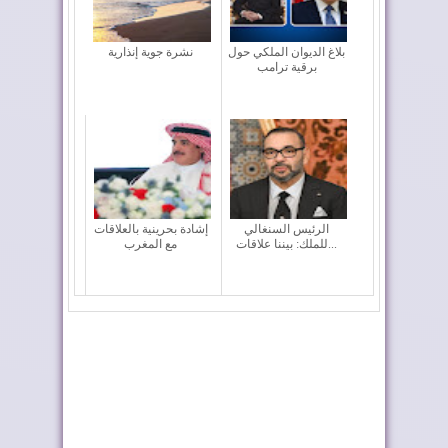
بلاغ الديوان الملكي حول
نشرة جوية إنذارية
برقية ترامب
الرئيس السنغالي
إشادة بحرينية بالعلاقات
للملك: بيننا علاقات...
مع المغرب
الملك محمد السادس:
السعودية تهنئ الملك
لم أبحث عن مجد ش...
بذكرى عيد العرش