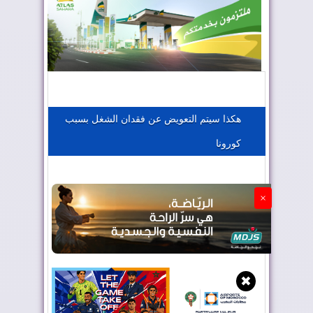
المغرب يعزز موقعه في صناعة الطيران
المغرب يجذب كبار المستثمرين
هكذا سيتم التعويض عن فقدان الشغل بسبب
كورونا
الجزائر تستسلم لفرنسا
×
✖