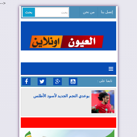
-->
إتصل بنا
من نحن
≡
: تابعنا على
بوعدي النجم الجديد لأسود الأطلس
المغرب يواصل كتابة التاريخ في المونديال